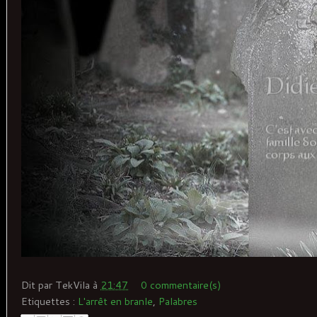
Dit par
TekVila
à
21:47
0 commentaire(s)
Etiquettes :
L'arrêt en branle
,
Palabres