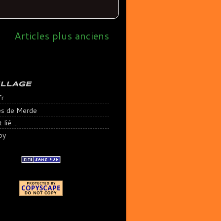
Articles plus anciens
ILLAGE
fr
es de Merde
lié ...
py