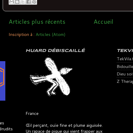
Articles plus récents
Accueil
Inscription à :
Articles (Atom)
HUARD DÉBISCAILLÉ
TEKV
TekVila.
Bidouill
Dieu soit 
Z Thera
France
es
Œil perçant, ouïe fine et plume aiguisée.
érudits
Un rapace de pique qui vient frapper aux