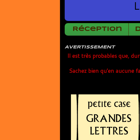
L
Réception
AVERTISSEMENT
Il est très probables que, du
Sachez bien qu'en aucune fa