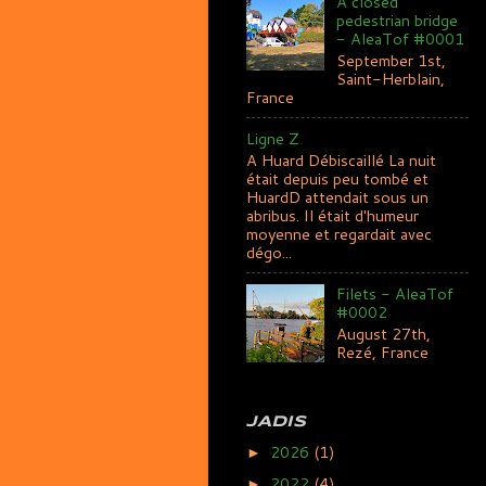
A closed
pedestrian bridge
- AleaTof #0001
September 1st,
Saint-Herblain,
France
Ligne Z
A Huard Débiscaillé La nuit
était depuis peu tombé et
HuardD attendait sous un
abribus. Il était d'humeur
moyenne et regardait avec
dégo...
Filets - AleaTof
#0002
August 27th,
Rezé, France
JADIS
2026
(1)
►
2022
(4)
►