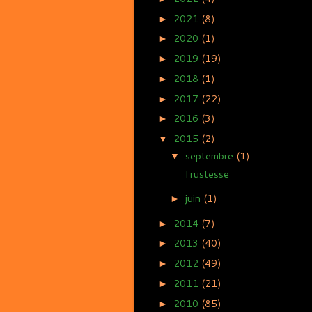
2021
(8)
►
2020
(1)
►
2019
(19)
►
2018
(1)
►
2017
(22)
►
2016
(3)
►
2015
(2)
▼
septembre
(1)
▼
Trustesse
juin
(1)
►
2014
(7)
►
2013
(40)
►
2012
(49)
►
2011
(21)
►
2010
(85)
►