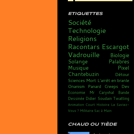
ETIQUETTES
Société
Technologie
Religions
Racontars
Escargot
Vadrouille
Biologie
Solange
Palabres
Musique
Pixel
Chantebuzin
Détour
Sciences
Mort
L'arrêt en branle
Onanism
Panard
Creeps
Dev
Economie
Mr Caryvhal
Bande
Dessinée
Didier Soudain
Twatting
Animation
Court
Histoire
Le Saviez-
Vous ?
Militaire
Sac à Main
CHAUD OU TIÈDE