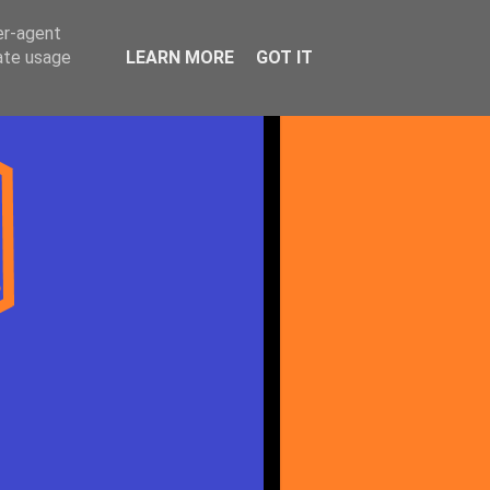
er-agent
rate usage
LEARN MORE
GOT IT