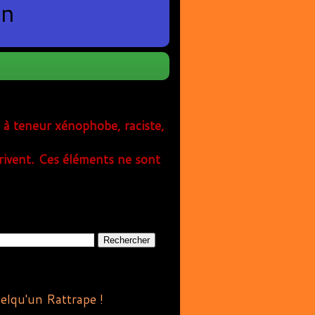
en
s à teneur xénophobe, raciste,
rivent. Ces éléments ne sont
quelqu'un Rattrape !