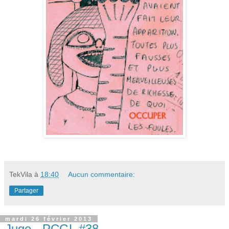
TekVila
à
18:40
Aucun commentaire:
Partager
mardi 26 février 2013
Juge - PCGL #38