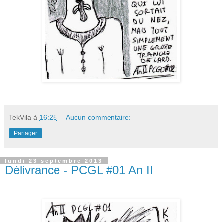
TekVila
à
16:25
Aucun commentaire:
Partager
lundi 23 septembre 2013
Délivrance - PCGL #01 An II