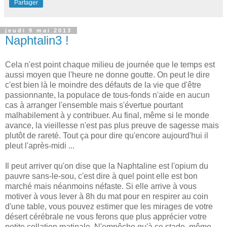
Partager
jeudi 9 mai 2013
Naphtalin3 !
Cela n'est point chaque milieu de journée que le temps est
aussi moyen que l'heure ne donne goutte. On peut le dire
c'est bien là le moindre des défauts de la vie que d'être
passionnante, la populace de tous-fonds n'aide en aucun
cas à arranger l'ensemble mais s'évertue pourtant
malhabilement à y contribuer. Au final, même si le monde
avance, la vieillesse n'est pas plus preuve de sagesse mais
plutôt de rareté. Tout ça pour dire qu'encore aujourd'hui il
pleut l'après-midi ...
Il peut arriver qu'on dise que la Naphtaline est l'opium du
pauvre sans-le-sou, c'est dire à quel point elle est bon
marché mais néanmoins néfaste. Si elle arrive à vous
motiver à vous lever à 8h du mat pour en respirer au coin
d'une table, vous pouvez estimer que les mirages de votre
désert cérébrale ne vous ferons que plus apprécier votre
petite collation matinale. N'empêche qu'à ce stade, même