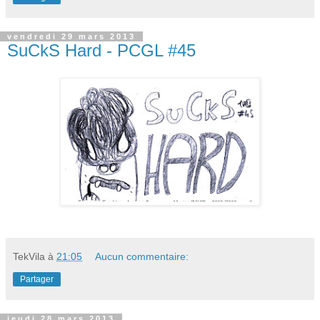
vendredi 29 mars 2013
SuCkS Hard - PCGL #45
TekVila
à
21:05
Aucun commentaire:
Partager
jeudi 28 mars 2013