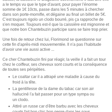
a le temps vu que le type d'avant, pour payer l'énorme
somme de 1€ 10cts, passe dans les 5 minutes à chercher
dans son porte-mornifle, et dégaine au final un billet de 5€.
C'est toujours rigolo un clodo bourré, pis ça rapproche de
s'en moquer. Toujours est-il que la caissière est mignonne et
que notre bon Chantebuzin participe sans se faire trop prier.
Une fois de retour chez lui, Florimond se questionne sur
cette fin d'après-midi mouvementée. Il n'a pas l'habitude
d'avoir une vie aussi active ...
Ce cher Chantebuzin fini par réagir, la veille il a fait un tour
chez le coiffeur, ses cheveux sont courts et la conséquence
de toutes ses péripéties.
Le coaltar car il a attrapé une maladie à cause du
froid à la tête.
La gentillesse de la dame du tabac car son air
halluciné l'a fait passer pour un type sympa ou
un clodo.
Attiré un russe car d'être barbu avec les cheveux
courts fait bon chic bon genre dans les pays