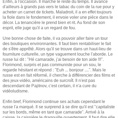
Enfin, à l'occasion. Il marche le reste du temps. Il avance
d'ailleurs à grands pas vers le tabac du coin de la rue pour y
acheter un carnet de tickets. Maladroit, il a en effet toujours
la fiole dans le fondement, il envoie voler une pièce dans le
décor. La tenancière le prend bien et rit. Au fond de son
esprit, elle juge qu'il a un regard de fou.
Une bonne chose de faite, il va pouvoir aller faire un tour
des boutiques environnantes. Il faut bien rentabiliser le fait
de s'être apprêté. Alors qu'il se trouve dans un haut-lieu de
fourniture culturelle, un type vaguement louche l'aborde. Le
russe lui dit : "Hé camarade, j'ai besoin de ton aide !!!".
Florimond, surpris et pas communiste pour un sou, le
regarde hésitant et répond : "Euh ... bonjour ....". Mais le
russe est en fait réformé, il cherche à différencier des films et
des jeux-vidéo, américains de surcroît. Il n'est pas
descendant de Pajitnov, c'est certain, il n'a cure du
vidéoludisme.
Enfin bref, Florimond continue ses achats cependant le
russe l'a marqué. Il se surprend à se dire qu'il est "capitaliste
sur les bords, même en tant que camarade". Arrivé à la
caisse, la caissière le dragouille ouvertement. Il faut dire elle