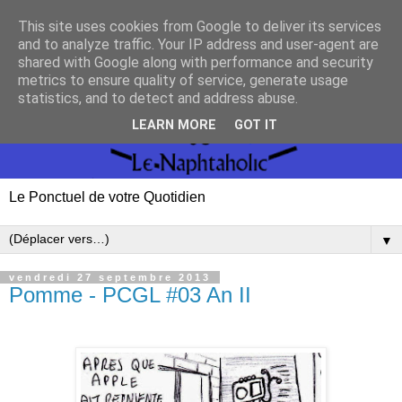
This site uses cookies from Google to deliver its services
and to analyze traffic. Your IP address and user-agent are
shared with Google along with performance and security
metrics to ensure quality of service, generate usage
statistics, and to detect and address abuse.
LEARN MORE
GOT IT
Le Ponctuel de votre Quotidien
▼
vendredi 27 septembre 2013
Pomme - PCGL #03 An II