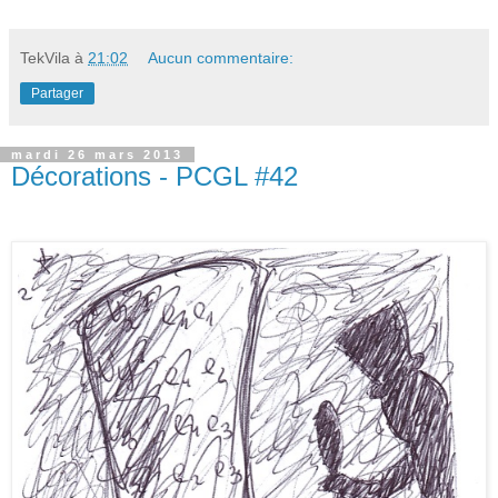
TekVila
à
21:02
Aucun commentaire:
Partager
mardi 26 mars 2013
Décorations - PCGL #42