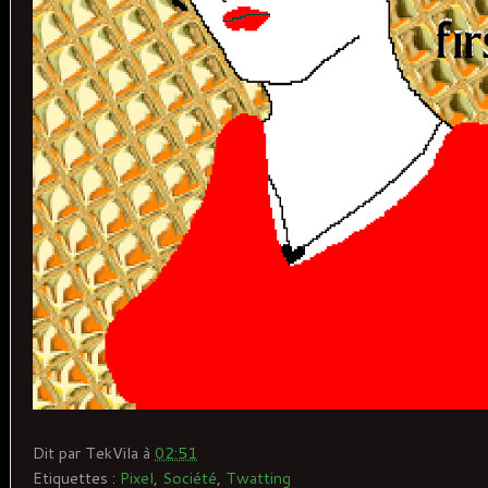
Dit par
TekVila
à
02:51
Etiquettes :
Pixel
,
Société
,
Twatting