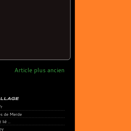
Article plus ancien
ILLAGE
fr
es de Merde
lié ...
py