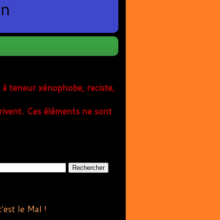
en
s à teneur xénophobe, raciste,
rivent. Ces éléments ne sont
est le Mal !