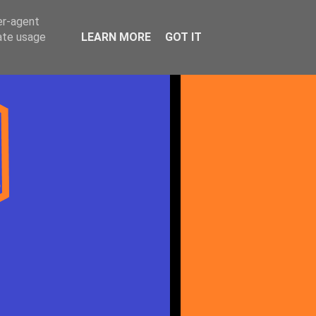
er-agent
rate usage
LEARN MORE
GOT IT