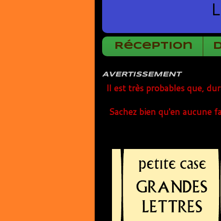
L
Réception
AVERTISSEMENT
Il est très probables que, du
Sachez bien qu'en aucune fa