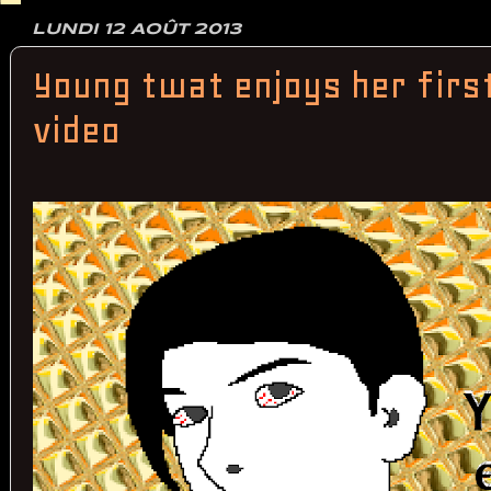
LUNDI 12 AOÛT 2013
Young twat enjoys her firs
video