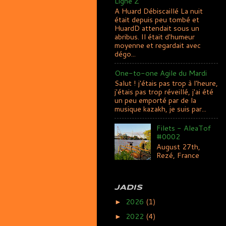
Ligne Z
A Huard Débiscaillé La nuit
était depuis peu tombé et
HuardD attendait sous un
abribus. Il était d'humeur
moyenne et regardait avec
dégo...
One-to-one Agile du Mardi
Salut ! j'étais pas trop à l'heure,
j'étais pas trop réveillé, j'ai été
un peu emporté par de la
musique kazakh, je suis par...
Filets - AleaTof
#0002
August 27th,
Rezé, France
JADIS
2026
(1)
►
2022
(4)
►