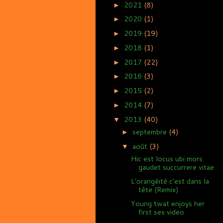
2021
(8)
►
2020
(1)
►
2019
(19)
►
2018
(1)
►
2017
(22)
►
2016
(3)
►
2015
(2)
►
2014
(7)
►
2013
(40)
▼
septembre
(4)
►
août
(3)
▼
Hic est locus ubi mors
gaudet succurrere vitae
L'orangéité c'est dans la
tête (Remix)
Young twat enjoys her
first sex video