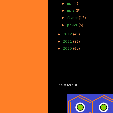
mai
(4)
►
mars
(9)
►
février
(12)
►
janvier
(8)
►
2012
(49)
►
2011
(21)
►
2010
(85)
►
TEKVILA