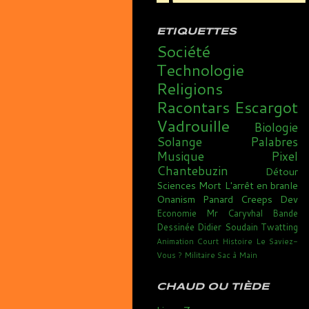
ETIQUETTES
Société
Technologie
Religions
Racontars
Escargot
Vadrouille
Biologie
Solange
Palabres
Musique
Pixel
Chantebuzin
Détour
Sciences
Mort
L'arrêt en branle
Onanism
Panard
Creeps
Dev
Economie
Mr Caryvhal
Bande
Dessinée
Didier Soudain
Twatting
Animation
Court
Histoire
Le Saviez-
Vous ?
Militaire
Sac à Main
CHAUD OU TIÈDE