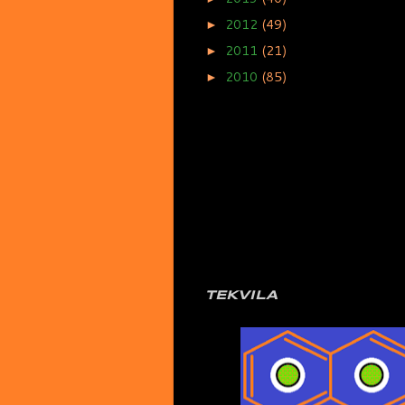
2012
(49)
►
2011
(21)
►
2010
(85)
►
TEKVILA