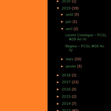
2020
(1)
►
2019
(19)
▼
août
(3)
►
juin
(1)
►
avril
(2)
▼
Loutre Cosmique - PCGL
#09 An IV
Régime - PCGL #08 An
IV
mars
(10)
►
janvier
(3)
►
2018
(1)
►
2017
(22)
►
2016
(3)
►
2015
(2)
►
2014
(7)
►
2013
(40)
►