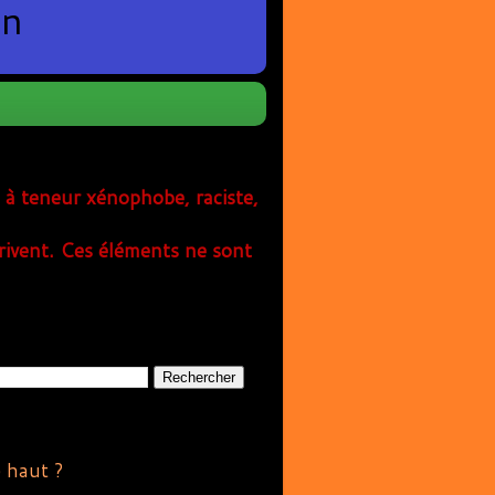
en
s à teneur xénophobe, raciste,
rivent. Ces éléments ne sont
e haut ?