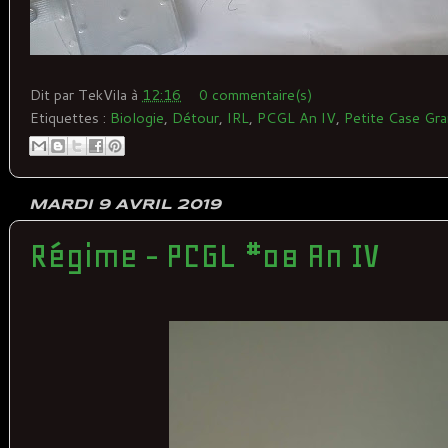
Dit par
TekVila
à
12:16
0 commentaire(s)
Etiquettes :
Biologie
,
Détour
,
IRL
,
PCGL An IV
,
Petite Case Gra
MARDI 9 AVRIL 2019
Régime - PCGL #08 An IV