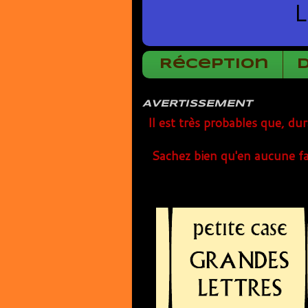
L
Réception
AVERTISSEMENT
Il est très probables que, du
Sachez bien qu'en aucune fa