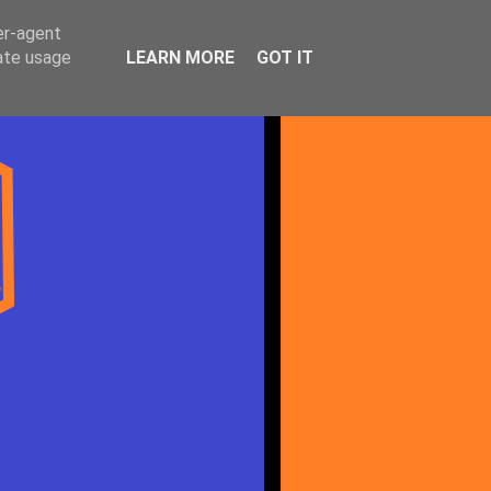
er-agent
rate usage
LEARN MORE
GOT IT