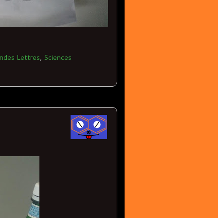
ndes Lettres
,
Sciences