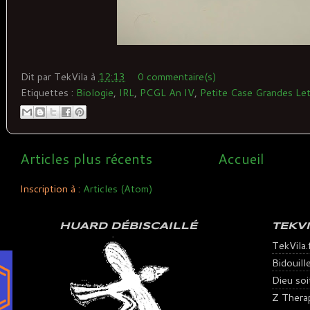
Dit par
TekVila
à
12:13
0 commentaire(s)
Etiquettes :
Biologie
,
IRL
,
PCGL An IV
,
Petite Case Grandes Let
Articles plus récents
Accueil
Inscription à :
Articles (Atom)
HUARD DÉBISCAILLÉ
TEKV
TekVila.
Bidouill
Dieu soit 
Z Thera