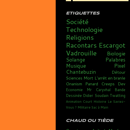
ETIQUETTES
Société
Technologie
Religions
Racontars
Escargot
Vadrouille
Biologie
Solange
Palabres
Musique
Pixel
Chantebuzin
Détour
Sciences
Mort
L'arrêt en branle
Onanism
Panard
Creeps
Dev
Economie
Mr Caryvhal
Bande
Dessinée
Didier Soudain
Twatting
Animation
Court
Histoire
Le Saviez-
Vous ?
Militaire
Sac à Main
CHAUD OU TIÈDE