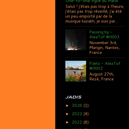
One-to-one Agile du Mardi
Salut ! j'étais pas trop à l'heure,
j'étais pas trop réveillé, j'ai été
un peu emporté par de la
musique kazakh, je suis par...
Passing by -
AleaTof #0003
November 3rd,
Mangin, Nantes,
France
Filets - AleaTof
#0002
August 27th,
Rezé, France
JADIS
2026
(1)
►
2022
(4)
►
2021
(8)
►