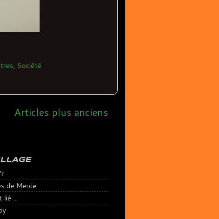
tres
,
Société
Articles plus anciens
ILLAGE
fr
es de Merde
lié ...
py