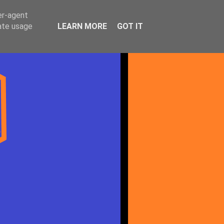
er-agent
rate usage
LEARN MORE
GOT IT