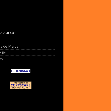
ILLAGE
fr
es de Merde
lié ...
py