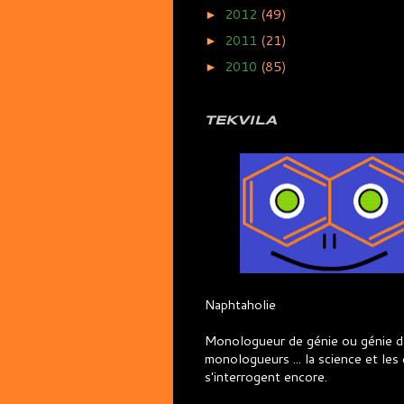
2012
(49)
►
2011
(21)
►
2010
(85)
►
TEKVILA
Naphtaholie
Monologueur de génie ou génie d
monologueurs ... la science et les 
s'interrogent encore.