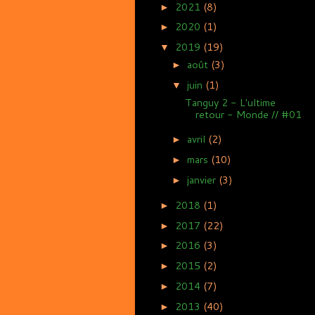
2021
(8)
►
2020
(1)
►
2019
(19)
▼
août
(3)
►
juin
(1)
▼
Tanguy 2 - L'ultime
retour - Monde // #01
avril
(2)
►
mars
(10)
►
janvier
(3)
►
2018
(1)
►
2017
(22)
►
2016
(3)
►
2015
(2)
►
2014
(7)
►
2013
(40)
►