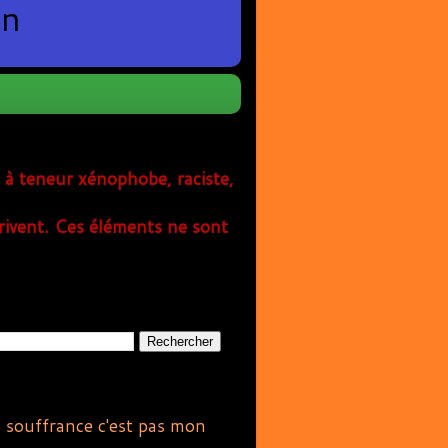
en
s à teneur xénophobe, raciste,
rivent. Ces éléments ne sont
 la souffrance c'est pas mon