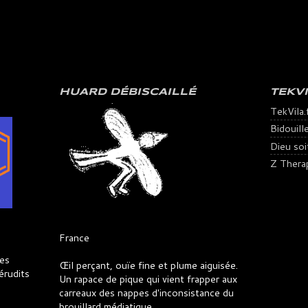
HUARD DÉBISCAILLÉ
TEKV
TekVila.
Bidouill
Dieu soit 
Z Thera
France
es
Œil perçant, ouïe fine et plume aiguisée.
érudits
Un rapace de pique qui vient frapper aux
carreaux des nappes d'inconsistance du
brouillard médiatique.