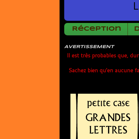
L
Réception
AVERTISSEMENT
Il est très probables que, du
Sachez bien qu'en aucune fa