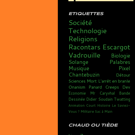
ETIQUETTES
Société
Technologie
Religions
Racontars
Escargot
Vadrouille
Biologie
Solange
Palabres
Musique
Pixel
Chantebuzin
Détour
Sciences
Mort
L'arrêt en branle
Onanism
Panard
Creeps
Dev
Economie
Mr Caryvhal
Bande
Dessinée
Didier Soudain
Twatting
Animation
Court
Histoire
Le Saviez-
Vous ?
Militaire
Sac à Main
CHAUD OU TIÈDE