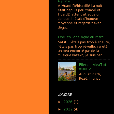
Ligne Z
A Huard Débiscaillé La nuit
était depuis peu tombé et
HuardD attendait sous un
abribus. Il était d'humeur
moyenne et regardait avec
dégo...
One-to-one Agile du Mardi
Salut ! j'étais pas trop à l'heure,
j'étais pas trop réveillé, j'ai été
un peu emporté par de la
musique kazakh, je suis par...
Filets - AleaTof
#0002
August 27th,
Rezé, France
JADIS
2026
(1)
►
2022
(4)
►