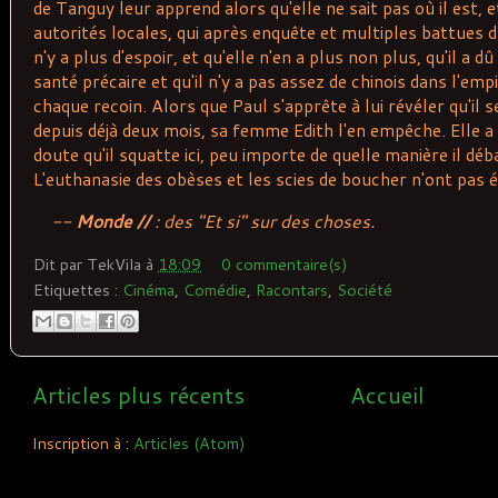
de Tanguy leur apprend alors qu'elle ne sait pas où il est, e
autorités locales, qui après enquête et multiples battues d
n'y a plus d'espoir, et qu'elle n'en a plus non plus, qu'il a d
santé précaire et qu'il n'y a pas assez de chinois dans l'emp
chaque recoin. Alors que Paul s'apprête à lui révéler qu'il 
depuis déjà deux mois, sa femme Edith l'en empêche. Elle a
doute qu'il squatte ici, peu importe de quelle manière il dé
L'euthanasie des obèses et les scies de boucher n'ont pas ét
--
Monde //
:
des
"Et
si
"
sur
des
choses
.
Dit par
TekVila
à
18:09
0 commentaire(s)
Etiquettes :
Cinéma
,
Comédie
,
Racontars
,
Société
Articles plus récents
Accueil
Inscription à :
Articles (Atom)