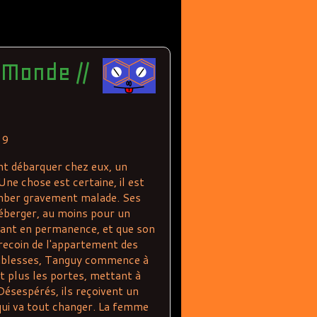
 Monde //
19
nt débarquer chez eux, un
Une chose est certaine, il est
tomber gravement malade. Ses
héberger, au moins pour un
tant en permanence, et que son
 recoin de l'appartement des
 faiblesses, Tanguy commence à
nt plus les portes, mettant à
Désespérés, ils reçoivent un
, qui va tout changer. La femme