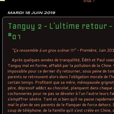
truc !
MARDI 18 JUIN 2019
Tanguy 2 - L'ultime retour -
#01
"
Ça
ressemble
à
un
gros
scénar
!
!
!" -
Première
,
Juin 20
Après quelques années de tranquillité, Édith et Paul voie
Tanguy mal en forme, affaibli par la pollution de la Chine. 
impossible pour ce dernier d'y retourner, sous peine de 
parents se retrouvent alors dans l'obligation morale de l'
certain temps. Profitant que sa mère, ménopausée grigno
père, dépressif addict au chocolat, planquent dans chaque
cochonneries pour ne pas se dévoiler à l'un l'autre leurs
s’empiffrer sévère. Tant et si bien qu'il ne passe rapideme
mal le plan de ses parents de le flanquer de force dehors. 
coup de téléphone, de la famille qu'il s'est créée en Chine