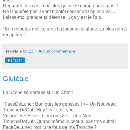
Regardes-les ces imbéciles qui ne te comprennes pas !!
Ne t'inquiète pas il vont bientôt cesser de t'épier ainsi ...
Laisse-moi prendre ta défense ... ça y est je l'ais.
"Bon refoutez moi ce gros bazar sous la glace, ya plus rien à
récupérer."
TekVila
à
04:13
Aucun commentaire:
Partager
Glutéale
La Scène se déroule sur un Chat :
"FaceDeLune : Bonjours les gensses ! <-- Un Nouveau
TroncheDeCul : Hey !! <-- Un Type
VisageDeFesses : Coucou <3 <-- Une Meuf
TroncheDeCul : Quand même le pseud, pas très subtil !!
FaceDeLune : mdr tu te fous de ma Tronche ?