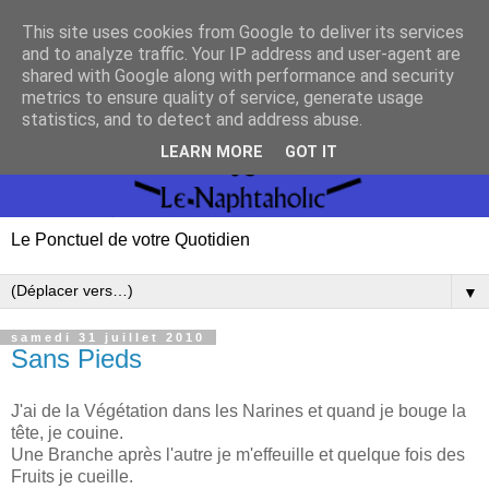
This site uses cookies from Google to deliver its services
and to analyze traffic. Your IP address and user-agent are
shared with Google along with performance and security
metrics to ensure quality of service, generate usage
statistics, and to detect and address abuse.
LEARN MORE
GOT IT
Le Ponctuel de votre Quotidien
▼
samedi 31 juillet 2010
Sans Pieds
J'ai de la Végétation dans les Narines et quand je bouge la
tête, je couine.
Une Branche après l'autre je m'effeuille et quelque fois des
Fruits je cueille.