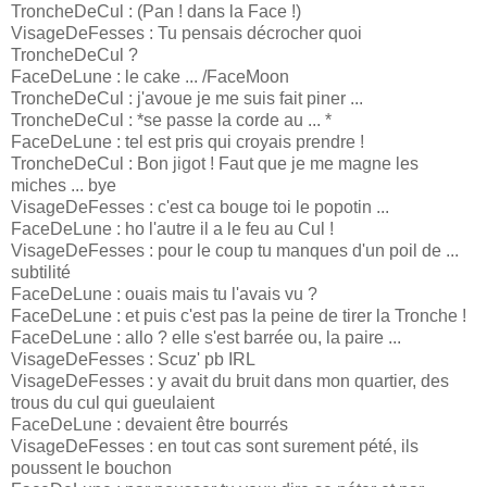
TroncheDeCul : (Pan ! dans la Face !)
VisageDeFesses : Tu pensais décrocher quoi
TroncheDeCul ?
FaceDeLune : le cake ... /FaceMoon
TroncheDeCul : j'avoue je me suis fait piner ...
TroncheDeCul : *se passe la corde au ... *
FaceDeLune : tel est pris qui croyais prendre !
TroncheDeCul : Bon jigot ! Faut que je me magne les
miches ... bye
VisageDeFesses : c'est ca bouge toi le popotin ...
FaceDeLune : ho l'autre il a le feu au Cul !
VisageDeFesses : pour le coup tu manques d'un poil de ...
subtilité
FaceDeLune : ouais mais tu l'avais vu ?
FaceDeLune : et puis c'est pas la peine de tirer la Tronche !
FaceDeLune : allo ? elle s'est barrée ou, la paire ...
VisageDeFesses : Scuz' pb IRL
VisageDeFesses : y avait du bruit dans mon quartier, des
trous du cul qui gueulaient
FaceDeLune : devaient être bourrés
VisageDeFesses : en tout cas sont surement pété, ils
poussent le bouchon