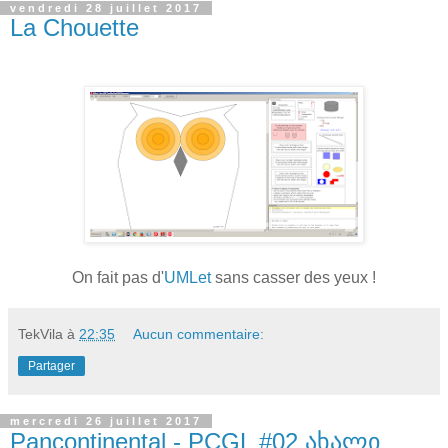
vendredi 28 juillet 2017
La Chouette
On fait pas d'
UMLet
sans casser des yeux !
TekVila
à
22:35
Aucun commentaire:
Partager
mercredi 26 juillet 2017
Pancontinental - PCGL #02 ახალი