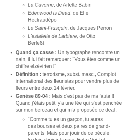
La Caverne
, de Arlette Babin
Edenwood is Dead
, de Elle
Hectraudépo
Le Saint-Frusquin
, de Jacques Perron
L'estafette de Larbiere
, de Otto
Berfeßt
Quand ça casse :
Un typographe rencontre un
nain, il lui fait remarquer : "Vous êtes comme un
chiffre elzévirien !"
Définition :
terrorisme, subst. masc., Complot
international des fleuristes pour vendre plus de
fleurs entre deux 14 février.
Genèse 89-04 :
Mais c'est pas de ma faute !!
Quand j'étais petit, y'a une fée qui s'est penchée
sur mon berceau et qui m'a proposée ce deal :
"Comme tu es un garçon, tu auras
des bourses et deux paires de grand-
parents. Mais pour jouir de ce pécule,
tu dois choisir ta voie. Entre Voi ! et