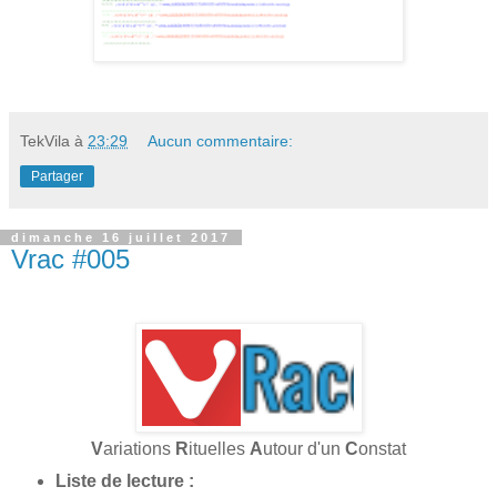
TekVila
à
23:29
Aucun commentaire:
Partager
dimanche 16 juillet 2017
Vrac #005
V
ariations
R
ituelles
A
utour d'un
C
onstat
Liste de lecture :