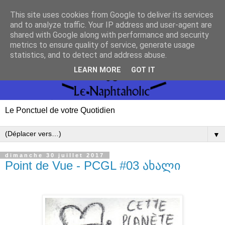
This site uses cookies from Google to deliver its services
and to analyze traffic. Your IP address and user-agent are
shared with Google along with performance and security
metrics to ensure quality of service, generate usage
statistics, and to detect and address abuse.
LEARN MORE
GOT IT
Le Ponctuel de votre Quotidien
▼
dimanche 30 juillet 2017
Point de Vue - PCGL #03 ახალი