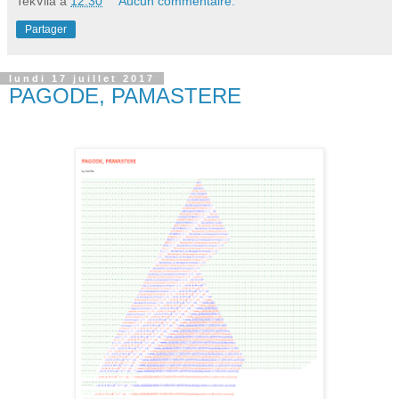
TekVila
à
12:30
Aucun commentaire:
Partager
lundi 17 juillet 2017
PAGODE, PAMASTERE