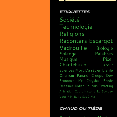
ETIQUETTES
Société
Technologie
Religions
Racontars
Escargot
Vadrouille
Biologie
Solange
Palabres
Musique
Pixel
Chantebuzin
Détour
Sciences
Mort
L'arrêt en branle
Onanism
Panard
Creeps
Dev
Economie
Mr Caryvhal
Bande
Dessinée
Didier Soudain
Twatting
Animation
Court
Histoire
Le Saviez-
Vous ?
Militaire
Sac à Main
CHAUD OU TIÈDE