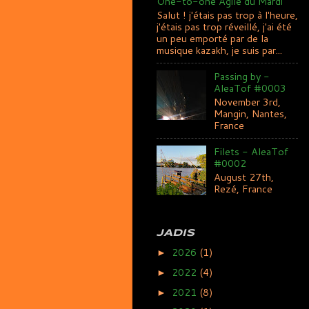
One-to-one Agile du Mardi
Salut ! j'étais pas trop à l'heure,
j'étais pas trop réveillé, j'ai été
un peu emporté par de la
musique kazakh, je suis par...
Passing by -
AleaTof #0003
November 3rd,
Mangin, Nantes,
France
Filets - AleaTof
#0002
August 27th,
Rezé, France
JADIS
2026
(1)
►
2022
(4)
►
2021
(8)
►