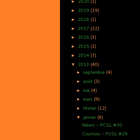
2020
(1)
►
2019
(19)
►
2018
(1)
►
2017
(22)
►
2016
(3)
►
2015
(2)
►
2014
(7)
►
2013
(40)
▼
septembre
(4)
►
août
(3)
►
mai
(4)
►
mars
(9)
►
février
(12)
►
janvier
(8)
▼
Néant - PCGL #30
Courtois - PCGL #29