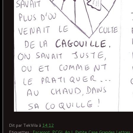
Dit par
TekVila
à
14:12
Etiquettes :
Escargot
,
PCGL An I
,
Petite Case Grandes Lettres
,