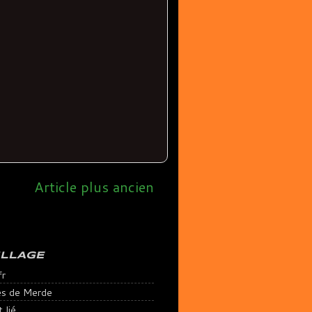
Article plus ancien
ILLAGE
fr
es de Merde
lié ...