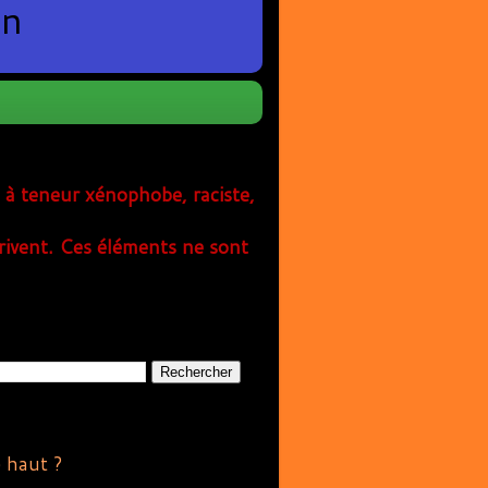
en
s à teneur xénophobe, raciste,
rivent. Ces éléments ne sont
e haut ?