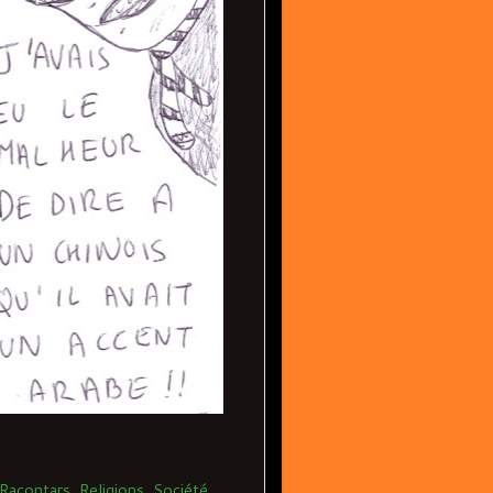
Racontars
,
Religions
,
Société
,