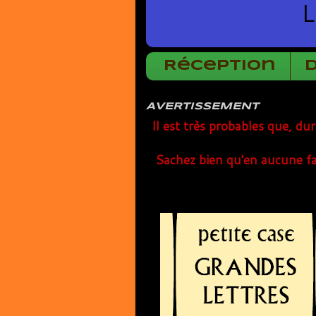
L
Réception
AVERTISSEMENT
Il est très probables que, du
Sachez bien qu'en aucune fa