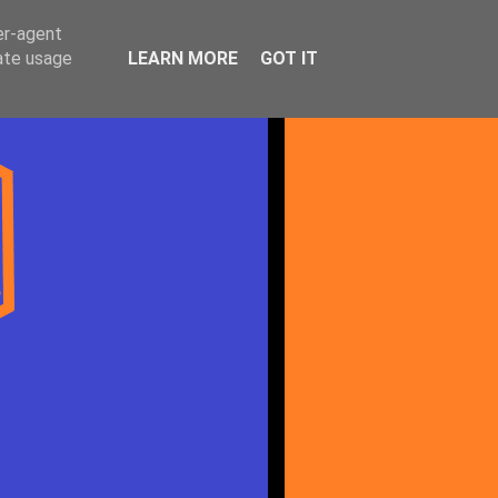
er-agent
rate usage
LEARN MORE
GOT IT