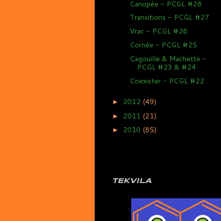
Canopée - PCGL #28
Transitions - PCGL #27
Vrac - PCGL #26
Cornée - PCGL #25
Cagouille & Machette -
PCGL #23 & #24
Coexister - PCGL #22
2012
(49)
►
2011
(21)
►
2010
(85)
►
TEKVILA