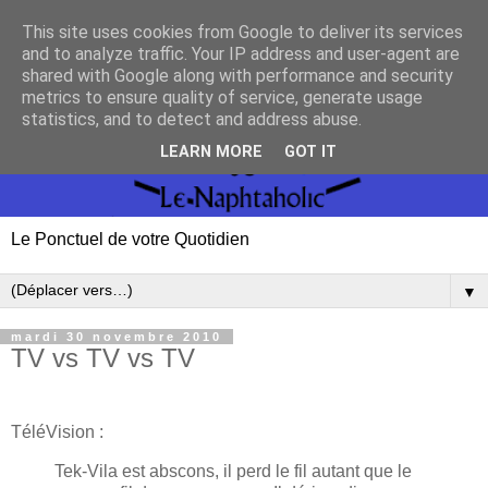
This site uses cookies from Google to deliver its services
and to analyze traffic. Your IP address and user-agent are
shared with Google along with performance and security
metrics to ensure quality of service, generate usage
statistics, and to detect and address abuse.
LEARN MORE
GOT IT
Le Ponctuel de votre Quotidien
▼
mardi 30 novembre 2010
TV vs TV vs TV
TéléVision :
Tek-Vila est abscons, il perd le fil autant que le