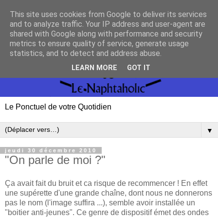
This site uses cookies from Google to deliver its services
and to analyze traffic. Your IP address and user-agent are
shared with Google along with performance and security
metrics to ensure quality of service, generate usage
statistics, and to detect and address abuse.
LEARN MORE
GOT IT
Le Ponctuel de votre Quotidien
▼
jeudi 30 décembre 2010
"On parle de moi ?"
Ça avait fait du bruit et ca risque de recommencer ! En effet
une supérette d'une grande chaîne, dont nous ne donnerons
pas le nom (l'image suffira ...), semble avoir installée un
"boitier anti-jeunes". Ce genre de dispositif émet des ondes