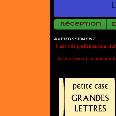
L
Réception
AVERTISSEMENT
Il est très probables que, du
Sachez bien qu'en aucune fa