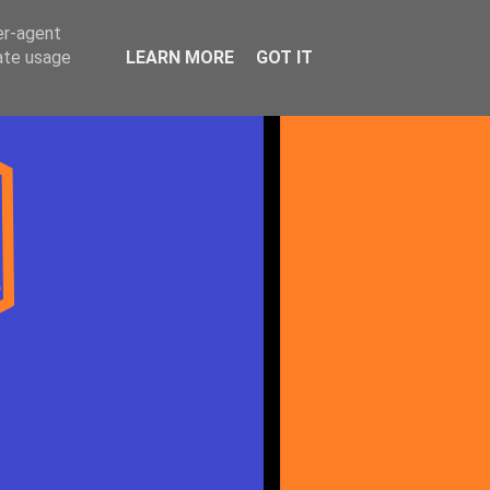
er-agent
rate usage
LEARN MORE
GOT IT