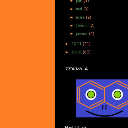
juin
(3)
►
mai
(3)
►
mars
(2)
►
février
(2)
►
janvier
(4)
►
2011
(21)
►
2010
(85)
►
TEKVILA
Naphtaholie