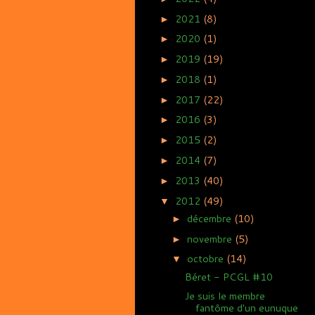
2021
(8)
►
2020
(1)
►
2019
(19)
►
2018
(1)
►
2017
(22)
►
2016
(3)
►
2015
(2)
►
2014
(7)
►
2013
(40)
►
2012
(49)
▼
décembre
(10)
►
novembre
(5)
►
octobre
(14)
▼
Béret - PCGL #10
Je suis le membre
fantôme d'un eunuque