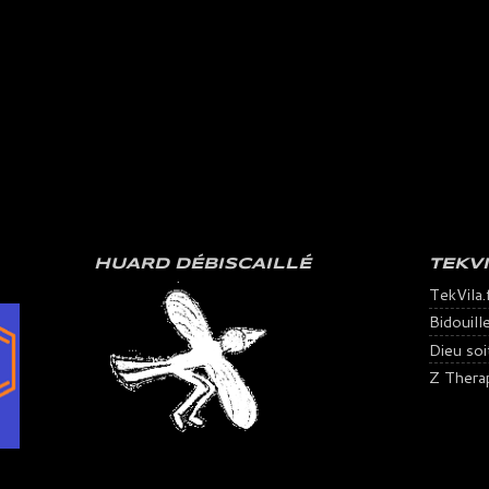
HUARD DÉBISCAILLÉ
TEKV
TekVila.
Bidouill
Dieu soit 
Z Thera