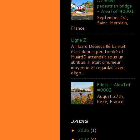
A closed
pedestrian bridge
- AleaTof #0001
September 1st,
Saint-Herblain,
France
Ligne Z
A Huard Débiscaillé La nuit
était depuis peu tombé et
HuardD attendait sous un
abribus. Il était d'humeur
moyenne et regardait avec
dégo...
Filets - AleaTof
#0002
August 27th,
Rezé, France
JADIS
2026
(1)
►
2022
(4)
►