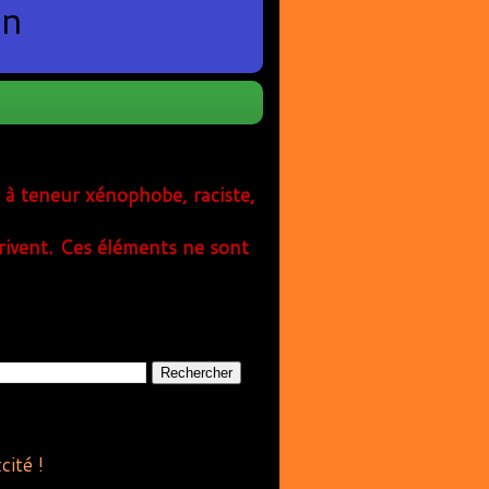
en
s à teneur xénophobe, raciste,
rivent. Ces éléments ne sont
cité !