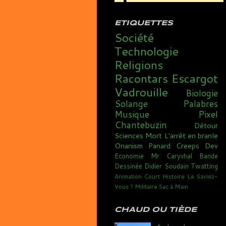
ETIQUETTES
Société
Technologie
Religions
Racontars
Escargot
Vadrouille
Biologie
Solange
Palabres
Musique
Pixel
Chantebuzin
Détour
Sciences
Mort
L'arrêt en branle
Onanism
Panard
Creeps
Dev
Economie
Mr Caryvhal
Bande
Dessinée
Didier Soudain
Twatting
Animation
Court
Histoire
Le Saviez-
Vous ?
Militaire
Sac à Main
CHAUD OU TIÈDE