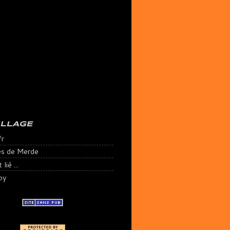
ILLAGE
fr
es de Merde
lié ...
py