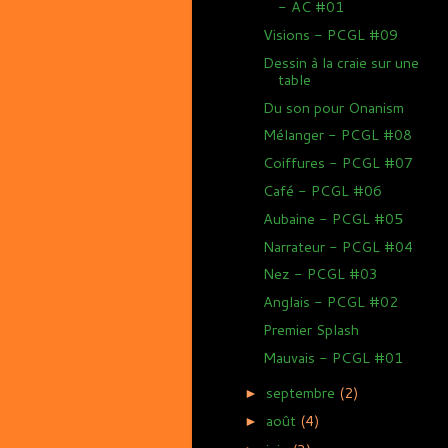
- AC #01
Visions - PCGL #09
Dessin à la craie sur une
table
Du son pour Onanism
Mélanger - PCGL #08
Coiffures - PCGL #07
Café - PCGL #06
Aubaine - PCGL #05
Narrateur - PCGL #04
Nez - PCGL #03
Anglais - PCGL #02
Premier Splash
Mauvais - PCGL #01
septembre
(2)
►
août
(4)
►