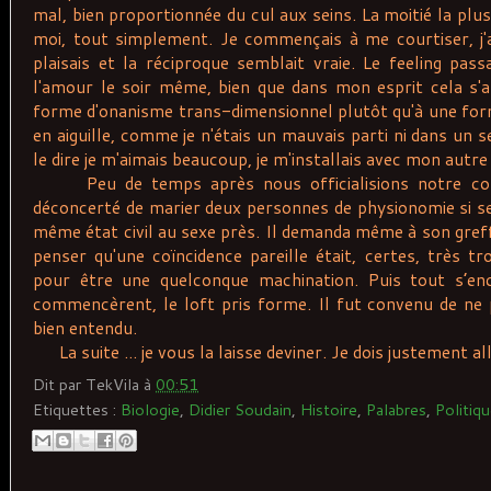
mal, bien proportionnée du cul aux seins. La moitié la plus
moi, tout simplement. Je commençais à me courtiser, j
plaisais et la réciproque semblait vraie. Le feeling pas
l'amour le soir même, bien que dans mon esprit cela s'a
forme d'onanisme trans-dimensionnel plutôt qu'à une forme
en aiguille, comme je n'étais un mauvais parti ni dans un se
le dire je m'aimais beaucoup, je m'installais avec mon au
Peu de temps après nous officialisions notre coup
déconcerté de marier deux personnes de physionomie si se
même état civil au sexe près. Il demanda même à son greffi
penser qu'une coïncidence pareille était, certes, très t
pour être une quelconque machination. Puis tout s’enc
commencèrent, le loft pris forme. Il fut convenu de ne
bien entendu.
La suite ... je vous la laisse deviner. Je dois justement al
Dit par
TekVila
à
00:51
Etiquettes :
Biologie
,
Didier Soudain
,
Histoire
,
Palabres
,
Politiq