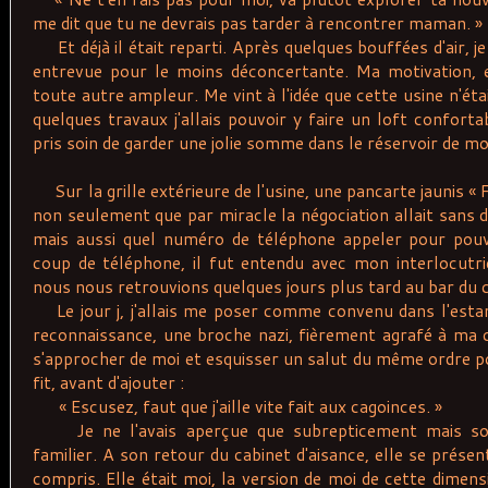
me dit que tu ne devrais pas tarder à rencontrer maman. »
Et déjà il était reparti. Après quelques bouffées d'air, j
entrevue pour le moins déconcertante. Ma motivation, el
toute autre ampleur. Me vint à l'idée que cette usine n'éta
quelques travaux j'allais pouvoir y faire un loft conforta
pris soin de garder une jolie somme dans le réservoir de mon
Sur la grille extérieure de l'usine, une pancarte jaunis « F
non seulement que par miracle la négociation allait sans d
mais aussi quel numéro de téléphone appeler pour pouv
coup de téléphone, il fut entendu avec mon interlocutrice
nous nous retrouvions quelques jours plus tard au bar du co
Le jour j, j'allais me poser comme convenu dans l'estam
reconnaissance, une broche nazi, fièrement agrafé à ma c
s'approcher de moi et esquisser un salut du même ordre po
fit, avant d'ajouter :
« Escusez, faut que j'aille vite fait aux cagoinces. »
Je ne l'avais aperçue que subrepticement mais son
familier. A son retour du cabinet d'aisance, elle se prése
compris. Elle était moi, la version de moi de cette dimens