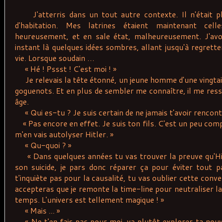
J'atterris dans un tout autre contexte. Il n'était pl
d'habitation. Mes latrines étaient maintenant cell
heureusement, et en sale état, malheureusement. J'avo
instant là quelques idées sombres, allant jusqu'à regrette
vie. Lorsque soudain …
« Hé ! Pssst ! C'est moi ! »
Je relevais la tête étonné, un jeune homme d'une vingtai
goguenots. Et en plus de sembler me connaître, il me re
âge.
« Qui es-tu ? Je suis certain de ne jamais t'avoir rencont
« Pas encore en effet. Je suis ton fils. C'est un peu compl
m'en vais autolyser Hitler. »
« Qu-quoi ? »
« Dans quelques années tu vas trouver la preuve qu'Hitl
son suicide, je pars donc réparer ça pour éviter tout p
t'inquiète pas pour la causalité, tu vas oublier cette con
accepteras que je remonte la time-line pour neutraliser la
temps. L'univers est tellement magique ! »
« Mais ... »
« Ne t'en fais pas pour moi, va plutôt explorer ta nouv