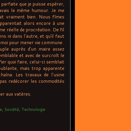
 parfaite que je puisse espérer,
'avais le même humour. Je me
sait vraiment bien. Nous fîmes
pparentait alors encore à une
 réelle de procréation. De fil
ns ni dans l'autre, et qu'il faut
tre moi pour mener vie commune.
le auprès d'un maire assez
mblable et avec de surcroît le
er quoi faire, celui-ci semblait
roublante, mais trop apparente
haîna. Les travaux de l'usine
 pas redécorer les commodités
ler aux vatères.
ue
,
Société
,
Technologie