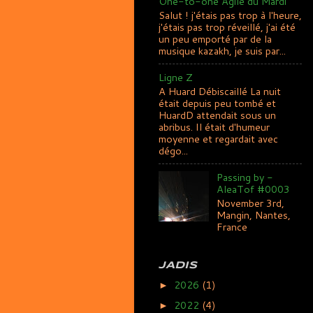
One-to-one Agile du Mardi
Salut ! j'étais pas trop à l'heure,
j'étais pas trop réveillé, j'ai été
un peu emporté par de la
musique kazakh, je suis par...
Ligne Z
A Huard Débiscaillé La nuit
était depuis peu tombé et
HuardD attendait sous un
abribus. Il était d'humeur
moyenne et regardait avec
dégo...
Passing by -
AleaTof #0003
November 3rd,
Mangin, Nantes,
France
JADIS
2026
(1)
►
2022
(4)
►