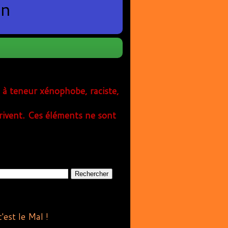
en
s à teneur xénophobe, raciste,
rivent. Ces éléments ne sont
est le Mal !