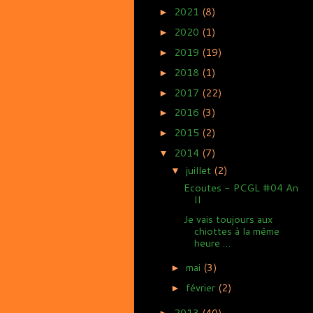
2021
(8)
►
2020
(1)
►
2019
(19)
►
2018
(1)
►
2017
(22)
►
2016
(3)
►
2015
(2)
►
2014
(7)
▼
juillet
(2)
▼
Ecoutes - PCGL #04 An
II
Je vais toujours aux
chiottes à la même
heure …
mai
(3)
►
février
(2)
►
2013
(40)
►