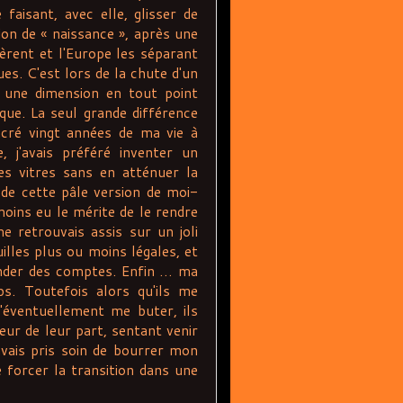
aisant, avec elle, glisser de
on de « naissance », après une
èrent et l'Europe les séparant
ues. C'est lors de la chute d'un
une dimension en tout point
que. La seul grande différence
sacré vingt années de ma vie à
 j'avais préféré inventer un
s vitres sans en atténuer la
 de cette pâle version de moi-
oins eu le mérite de le rendre
e retrouvais assis sur un joli
illes plus ou moins légales, et
nder des comptes. Enfin … ma
s. Toutefois alors qu'ils me
'éventuellement me buter, ils
eur de leur part, sentant venir
avais pris soin de bourrer mon
e forcer la transition dans une