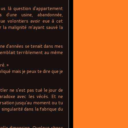
us là question d'appartement
es d'une usine, abandonnée,
ue volontiers avoir eue à cet
r la malignité m'ayant sauvé la
ne d'années se tenait dans mes
ssemblait terriblement au même
ré. »
iqué mais je peux te dire que je
er ne s'est pas tué le jour de
aradoxe avec les vécés. Et ne
versation jusqu'au moment ou tu
 singularité dans la fabrique du
elle dimension. Quelque chose