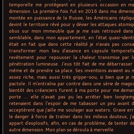
temporelle me protégeant en plusieurs occasion en me f
dimension. La première fois fut en 2016 dans ma dimensi
montée en puissance de la Russie, les Américains répliqu
devint le territoire rêvé pour y dévier les attaques atomiq
obus sur mon immeuble que je me suis retrouvé dans 
semblable, dans mon appartement, en l'état quasi-identi
était en fait que dans cette réalité je n'avais pas con
transformer mon lieu d’aisance en capsule temporelle,
revêtement pour repousser la chaleur transmise par le
pénétration lumineuse. J'eus tôt fait de me débarrasser
même et de prendre sa place. Ses inventions avaient au m
assez riche, mais aussi très grippe-sou, si bien que je m
pactole. Il m’entraîna par contre dans une série de magou
bientôt des créanciers furent à ma porte pour me dema
porte … elle n'avait pas pu les arrêter bien longtemp
retenaient dans l'espoir de me tabasser un peu avant d
acceptèrent que j'aille me soulager aux waters. Grave err
le danger à force de traîner dans les milieux douteux, j'
appart d'explosifs, afin, en cas de problème, de tenter d
autre dimension. Mon plan se déroula à merveille.