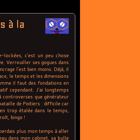
s à la
e-lockées, c'est un peu chose
sée. Verrouiller ses gogues dans
ncrage l'est bien moins. Déjà, il
pace, le temps et les dimensions
omme il faut des fondations en
atif cependant. J'ai longtemps
 à controverses que générateur
ille de Poitiers : difficile car
ien trop étalée dans le temps,
roît, bingo !
 perdais plus mon temps à aller
peau dans mon cabinet, sa bulle