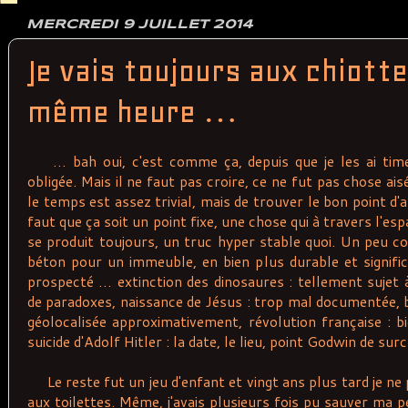
MERCREDI 9 JUILLET 2014
Je vais toujours aux chiotte
même heure …
… bah oui, c'est comme ça, depuis que je les ai tim
obligée. Mais il ne faut pas croire, ce ne fut pas chose ai
le temps est assez trivial, mais de trouver le bon point d'a
faut que ça soit un point fixe, une chose qui à travers l'es
se produit toujours, un truc hyper stable quoi. Un peu c
béton pour un immeuble, en bien plus durable et signific
prospecté … extinction des dinosaures : tellement sujet
de paradoxes, naissance de Jésus : trop mal documentée, bata
géolocalisée approximativement, révolution française : b
suicide d'Adolf Hitler : la date, le lieu, point Godwin de surc
Le reste fut un jeu d'enfant et vingt ans plus tard je ne
aux toilettes. Même, j'avais plusieurs fois pu sauver ma 