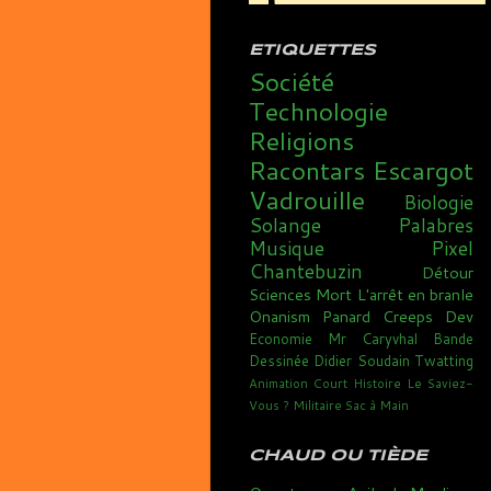
ETIQUETTES
Société
Technologie
Religions
Racontars
Escargot
Vadrouille
Biologie
Solange
Palabres
Musique
Pixel
Chantebuzin
Détour
Sciences
Mort
L'arrêt en branle
Onanism
Panard
Creeps
Dev
Economie
Mr Caryvhal
Bande
Dessinée
Didier Soudain
Twatting
Animation
Court
Histoire
Le Saviez-
Vous ?
Militaire
Sac à Main
CHAUD OU TIÈDE