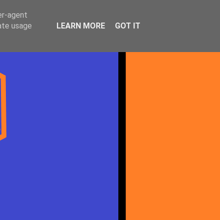
er-agent
rate usage
LEARN MORE
GOT IT