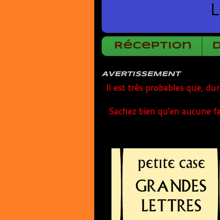
L
Réception
AVERTISSEMENT
Il est très probables que, du
Sachez bien qu'en aucune fa