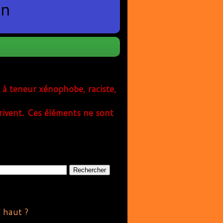
en
s à teneur xénophobe, raciste,
rivent. Ces éléments ne sont
e haut ?