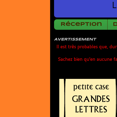
L
Réception
AVERTISSEMENT
Il est très probables que, du
Sachez bien qu'en aucune fa