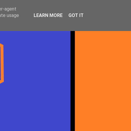
er-agent
rate usage
LEARN MORE
GOT IT