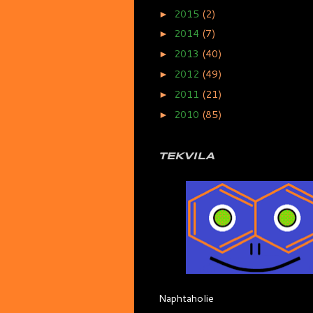
2015
(2)
►
2014
(7)
►
2013
(40)
►
2012
(49)
►
2011
(21)
►
2010
(85)
►
TEKVILA
Naphtaholie