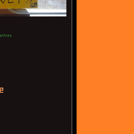
ettres
e