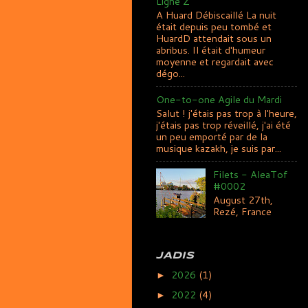
Ligne Z
A Huard Débiscaillé La nuit
était depuis peu tombé et
HuardD attendait sous un
abribus. Il était d'humeur
moyenne et regardait avec
dégo...
One-to-one Agile du Mardi
Salut ! j'étais pas trop à l'heure,
j'étais pas trop réveillé, j'ai été
un peu emporté par de la
musique kazakh, je suis par...
Filets - AleaTof
#0002
August 27th,
Rezé, France
JADIS
2026
(1)
►
2022
(4)
►