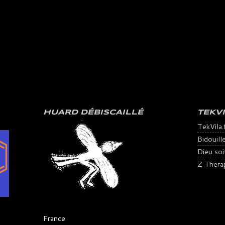
HUARD DÉBISCAILLÉ
TEKV
TekVila.
Bidouill
Dieu soit 
Z Thera
France