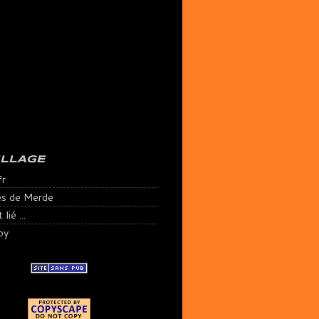
ILLAGE
fr
es de Merde
lié ...
py