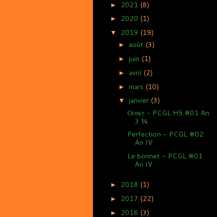
2021
(8)
►
2020
(1)
►
2019
(19)
▼
août
(3)
►
juin
(1)
►
avril
(2)
►
mars
(10)
►
janvier
(3)
▼
Осект - PCGL HS #01 An
3 ¾
Perfection - PCGL #02
An IV
Le bonnet - PCGL #01
An IV
2018
(1)
►
2017
(22)
►
2016
(3)
►