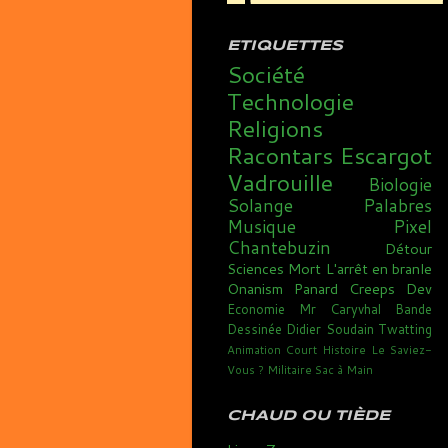
ETIQUETTES
Société
Technologie
Religions
Racontars
Escargot
Vadrouille
Biologie
Solange
Palabres
Musique
Pixel
Chantebuzin
Détour
Sciences
Mort
L'arrêt en branle
Onanism
Panard
Creeps
Dev
Economie
Mr Caryvhal
Bande
Dessinée
Didier Soudain
Twatting
Animation
Court
Histoire
Le Saviez-
Vous ?
Militaire
Sac à Main
CHAUD OU TIÈDE