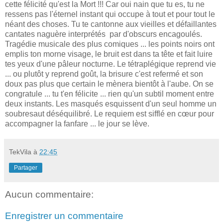
cette félicité qu'est la Mort !!! Car oui nain que tu es, tu ne
ressens pas l'éternel instant qui occupe à tout et pour tout le
néant des choses. Tu te cantonne aux vieilles et défaillantes
cantates naguère interprétés par d'obscurs encagoulés.
Tragédie musicale des plus comiques ... les points noirs ont
emplis ton morne visage, le bruit est dans ta tête et fait luire
tes yeux d'une pâleur nocturne. Le tétraplégique reprend vie
... ou plutôt y reprend goût, la brisure c'est refermé et son
doux pas plus que certain le mènera bientôt à l'aube. On se
congratule ... tu t'en félicite ... rien qu'un subtil moment entre
deux instants. Les masqués esquissent d'un seul homme un
soubresaut déséquilibré. Le requiem est sifflé en cœur pour
accompagner la fanfare ... le jour se lève.
TekVila
à
22:45
Partager
Aucun commentaire:
Enregistrer un commentaire