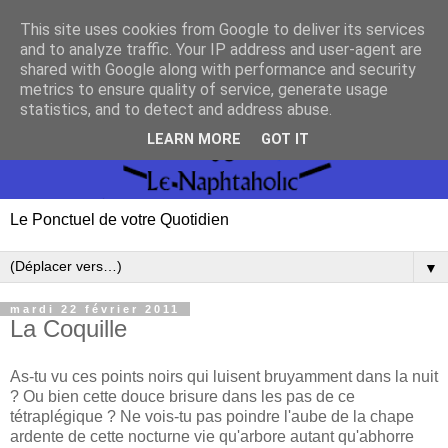
This site uses cookies from Google to deliver its services
and to analyze traffic. Your IP address and user-agent are
shared with Google along with performance and security
metrics to ensure quality of service, generate usage
statistics, and to detect and address abuse.
LEARN MORE
GOT IT
Le Ponctuel de votre Quotidien
▼
mardi 22 février 2011
La Coquille
As-tu vu ces points noirs qui luisent bruyamment dans la nuit
? Ou bien cette douce brisure dans les pas de ce
tétraplégique ? Ne vois-tu pas poindre l'aube de la chape
ardente de cette nocturne vie qu'arbore autant qu'abhorre