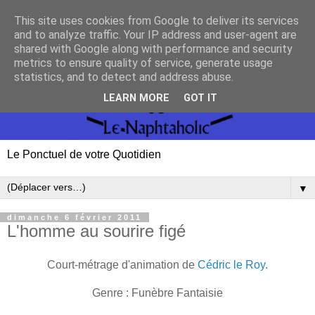
This site uses cookies from Google to deliver its services
and to analyze traffic. Your IP address and user-agent are
shared with Google along with performance and security
metrics to ensure quality of service, generate usage
statistics, and to detect and address abuse.
LEARN MORE
GOT IT
Le Ponctuel de votre Quotidien
▼
dimanche 6 février 2011
L'homme au sourire figé
Court-métrage d'animation de
Cédric le Roy
.
Genre : Funèbre Fantaisie