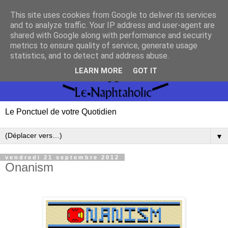
This site uses cookies from Google to deliver its services
and to analyze traffic. Your IP address and user-agent are
shared with Google along with performance and security
metrics to ensure quality of service, generate usage
statistics, and to detect and address abuse.
LEARN MORE
GOT IT
Le Ponctuel de votre Quotidien
▼
vendredi 21 septembre 2012
Onanism