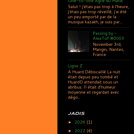
One-to-one Agile du Mardi
Salut ! j'étais pas trop à l'heure,
j'étais pas trop réveillé, j'ai été
un peu emporté par de la
musique kazakh, je suis par...
Passing by -
AleaTof #0003
November 3rd,
Mangin, Nantes,
France
Ligne Z
A Huard Débiscaillé La nuit
était depuis peu tombé et
HuardD attendait sous un
abribus. Il était d'humeur
moyenne et regardait avec
dégo...
JADIS
2026
(1)
►
2022
(4)
►