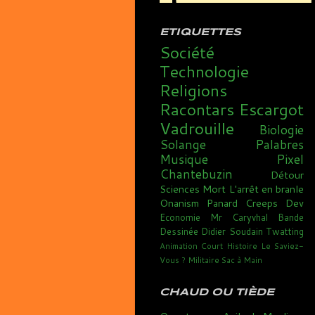
ETIQUETTES
Société
Technologie
Religions
Racontars
Escargot
Vadrouille
Biologie
Solange
Palabres
Musique
Pixel
Chantebuzin
Détour
Sciences
Mort
L'arrêt en branle
Onanism
Panard
Creeps
Dev
Economie
Mr Caryvhal
Bande
Dessinée
Didier Soudain
Twatting
Animation
Court
Histoire
Le Saviez-
Vous ?
Militaire
Sac à Main
CHAUD OU TIÈDE