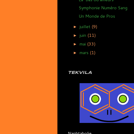
Symphonie Numéro Sang
Un Monde de Pros
juillet
(9)
►
juin
(11)
►
mai
(33)
►
mars
(1)
►
TEKVILA
Naphtaholie