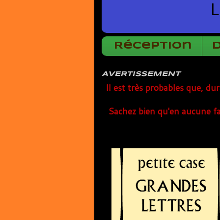
L
Réception
AVERTISSEMENT
Il est très probables que, du
Sachez bien qu'en aucune fa