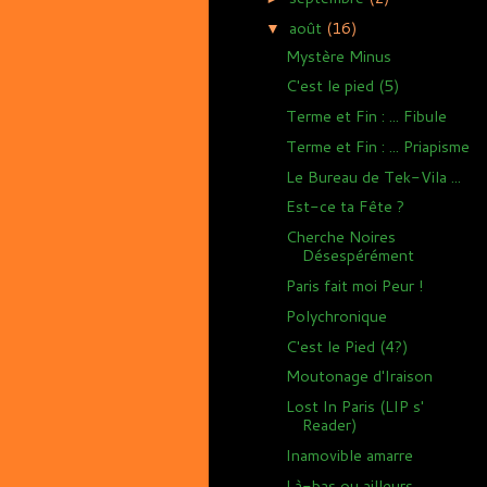
août
(16)
▼
Mystère Minus
C'est le pied (5)
Terme et Fin : ... Fibule
Terme et Fin : ... Priapisme
Le Bureau de Tek-Vila ...
Est-ce ta Fête ?
Cherche Noires
Désespérément
Paris fait moi Peur !
Polychronique
C'est le Pied (4?)
Moutonage d'Iraison
Lost In Paris (LIP s'
Reader)
Inamovible amarre
Là-bas ou ailleurs