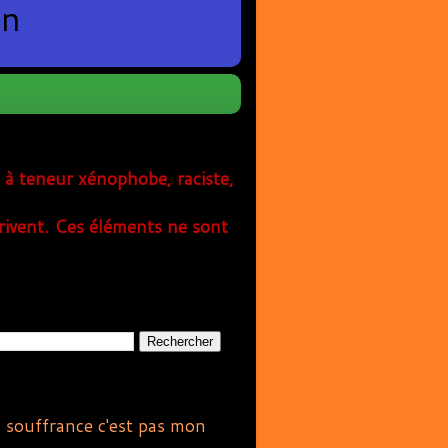
en
s à teneur xénophobe, raciste,
rivent. Ces éléments ne sont
 la souffrance c'est pas mon