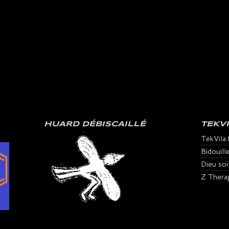
HUARD DÉBISCAILLÉ
TEKV
TekVila.
Bidouill
Dieu soit 
Z Thera