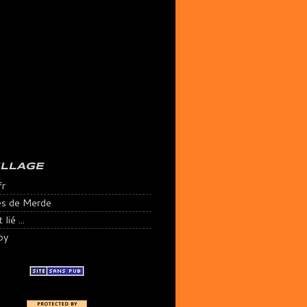
ILLAGE
fr
es de Merde
lié ...
py