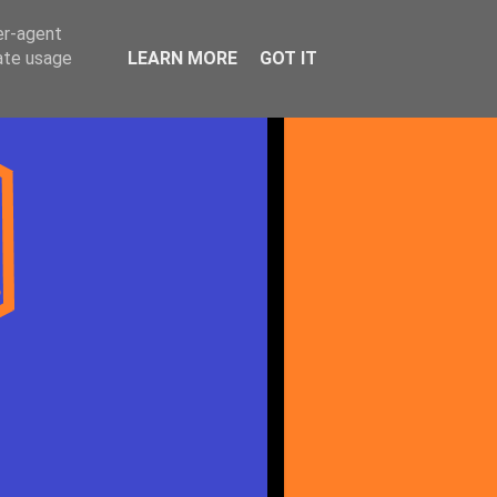
er-agent
rate usage
LEARN MORE
GOT IT