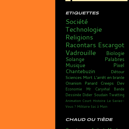
ETIQUETTES
Société
Technologie
Religions
Racontars
Escargot
Vadrouille
Biologie
Solange
Palabres
Musique
Pixel
Chantebuzin
Détour
Sciences
Mort
L'arrêt en branle
Onanism
Panard
Creeps
Dev
Economie
Mr Caryvhal
Bande
Dessinée
Didier Soudain
Twatting
Animation
Court
Histoire
Le Saviez-
Vous ?
Militaire
Sac à Main
CHAUD OU TIÈDE