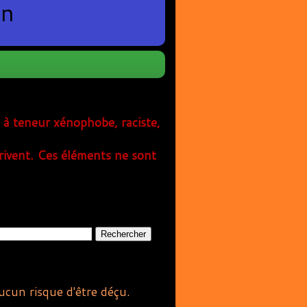
en
s à teneur xénophobe, raciste,
rivent. Ces éléments ne sont
aucun risque d'être déçu.