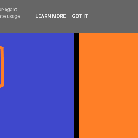
er-agent
rate usage
LEARN MORE
GOT IT