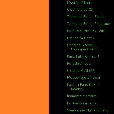
Mystère Minus
C'est le pied (5)
Terme et Fin : ... Fibule
Terme et Fin : ... Priapisme
Le Bureau de Tek-Vila ...
Est-ce ta Fête ?
Cherche Noires
Désespérément
Paris fait moi Peur !
Polychronique
C'est le Pied (4?)
Moutonage d'Iraison
Lost In Paris (LIP s'
Reader)
Inamovible amarre
Là-bas ou ailleurs
Symphonie Numéro Sang