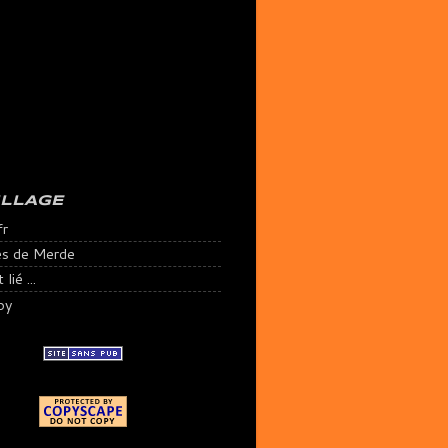
ILLAGE
fr
es de Merde
lié ...
py