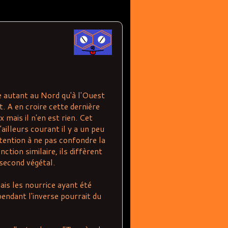
ve autant au Nord qu'à l'Ouest
t. A en croire cette dernière
 mais il n'en est rien. Cet
ailleurs courant il y a un peu
ttention à ne pas confondre la
ction similaire, ils diffèrent
 second végétal.
mais les nourrice ayant été
pendant l'inverse pourrait du