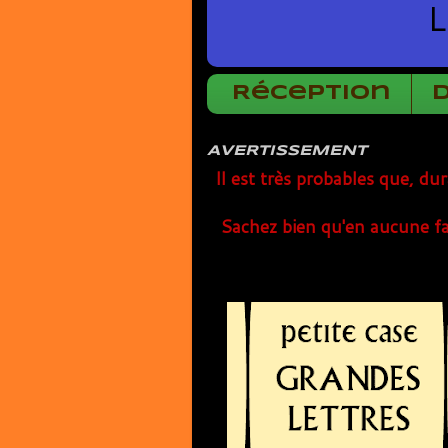
L
Réception
AVERTISSEMENT
Il est très probables que, du
Sachez bien qu'en aucune fa