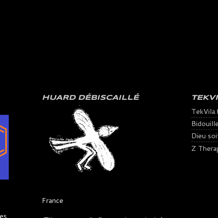
HUARD DÉBISCAILLÉ
TEKV
TekVila.
Bidouill
Dieu soit 
Z Thera
France
es