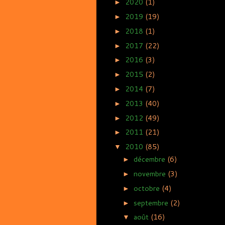
2020
(1)
►
2019
(19)
►
2018
(1)
►
2017
(22)
►
2016
(3)
►
2015
(2)
►
2014
(7)
►
2013
(40)
►
2012
(49)
►
2011
(21)
►
2010
(85)
▼
décembre
(6)
►
novembre
(3)
►
octobre
(4)
►
septembre
(2)
►
août
(16)
▼