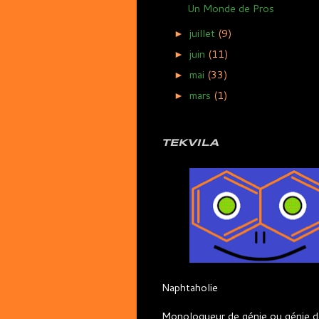
Un Monde de Pros
juillet
(9)
►
juin
(11)
►
mai
(33)
►
mars
(1)
►
TEKVILA
Naphtaholie
Monologueur de génie ou génie d