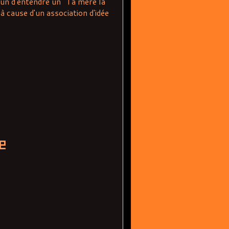
mun d'entendre un "Ta mère la
 cause d'un association d'idée
e