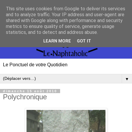
This site uses cookies from Google to deliver its services
and to analyze traffic. Your IP address and user-agent are
shared with Google along with performance and security
metrics to ensure quality of service, generate usage
statistics, and to detect and address abuse.
LEARN MORE
GOT IT
Le Ponctuel de votre Quotidien
▼
dimanche 15 août 2010
Polychronique