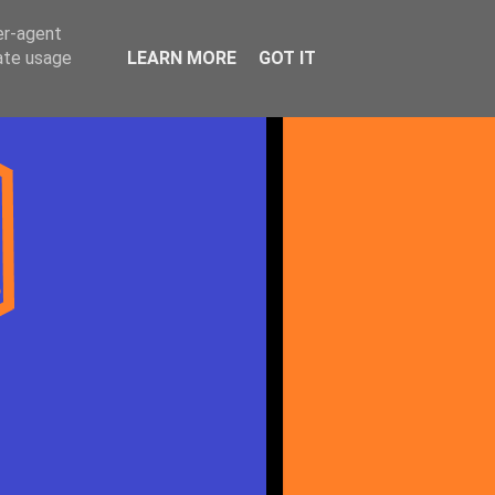
er-agent
rate usage
LEARN MORE
GOT IT