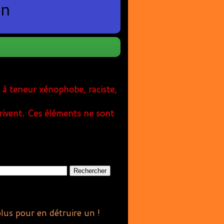
en
s à teneur xénophobe, raciste,
rivent. Ces éléments ne sont
plus pour en détruire un !