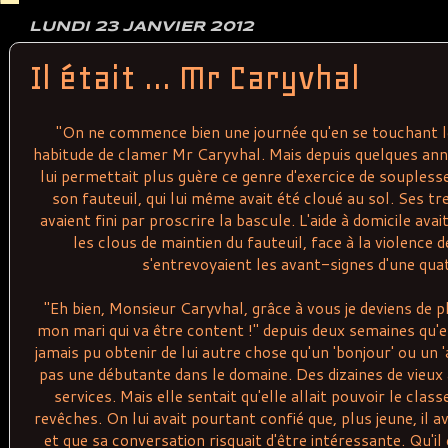
LUNDI 23 JANVIER 2012
Il était ... Mr Caryvhal
"On ne commence bien une journée qu'en se touchant le
habitude de clamer Mr Caryvhal. Mais depuis quelques anné
lui permettait plus guère ce genre d'exercice de souplesse
son fauteuil, qui lui même avait été cloué au sol. Ses t
avaient fini par proscrire la bascule. L'aide à domicile avai
les clous de maintien du fauteuil, face à la violence d
s'entrevoyaient les avant-signes d'une qua
"Eh bien, Monsieur Caryvhal, grâce à vous je deviens de pl
mon mari qui va être content !" depuis deux semaines qu'elle
jamais pu obtenir de lui autre chose qu'un 'bonjour' ou un 'a
pas une débutante dans le domaine. Des dizaines de vieux a
services. Mais elle sentait qu'elle allait pouvoir le clas
revêches. On lui avait pourtant confié que, plus jeune, il 
et que sa conversation risquait d'être intéressante. Qu'il