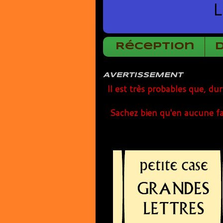
L
Réception
AVERTISSEMENT
Il est très probables que, du
Sachez bien qu'en aucune fa