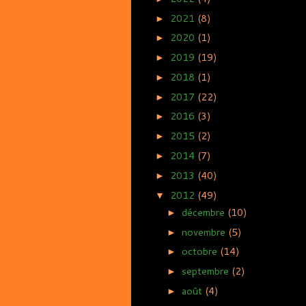
2021
(8)
►
2020
(1)
►
2019
(19)
►
2018
(1)
►
2017
(22)
►
2016
(3)
►
2015
(2)
►
2014
(7)
►
2013
(40)
►
2012
(49)
▼
décembre
(10)
►
novembre
(5)
►
octobre
(14)
►
septembre
(2)
►
août
(4)
►