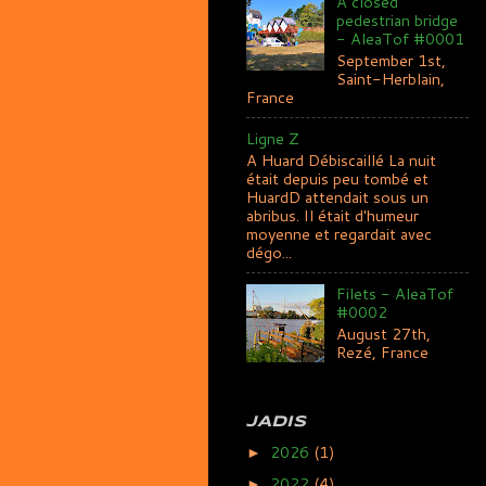
A closed
pedestrian bridge
- AleaTof #0001
September 1st,
Saint-Herblain,
France
Ligne Z
A Huard Débiscaillé La nuit
était depuis peu tombé et
HuardD attendait sous un
abribus. Il était d'humeur
moyenne et regardait avec
dégo...
Filets - AleaTof
#0002
August 27th,
Rezé, France
JADIS
2026
(1)
►
2022
(4)
►