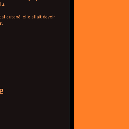
lu.
l cutané, elle allait devoir
r.
e