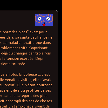
 bout des pieds" avait pour
es déjà, sa santé vacillante ne
. La maladie l'avait cloué dans
remblements vifs d'agonisant
t déjà dû changer par trois fois
e la tension exercée. Déjà
trième tournée.
us en plus bricoleuse ... c'est
 venait le visiter, elle n'avait
u revoir'. Elle n'était pourtant
vaient déjà pu profiter de ses
ser dans la catégorie des plus
avait accompli des tas de choses
 était un témoignage vivant de