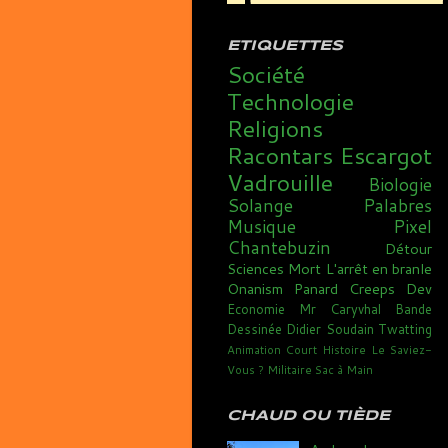
ETIQUETTES
Société
Technologie
Religions
Racontars
Escargot
Vadrouille
Biologie
Solange
Palabres
Musique
Pixel
Chantebuzin
Détour
Sciences
Mort
L'arrêt en branle
Onanism
Panard
Creeps
Dev
Economie
Mr Caryvhal
Bande
Dessinée
Didier Soudain
Twatting
Animation
Court
Histoire
Le Saviez-
Vous ?
Militaire
Sac à Main
CHAUD OU TIÈDE