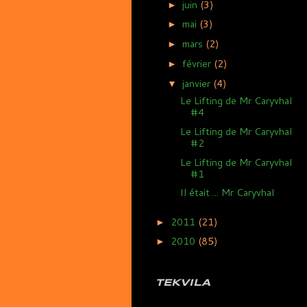
juin
(3)
►
mai
(3)
►
mars
(2)
►
février
(2)
►
janvier
(4)
▼
Le Lifting de Mr Caryvhal
#4
Le Lifting de Mr Caryvhal
#2
Le Lifting de Mr Caryvhal
#1
Il était ... Mr Caryvhal
2011
(21)
►
2010
(85)
►
TEKVILA