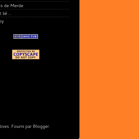
es de Merde
lié ...
py
ives. Fourni par
Blogger
.