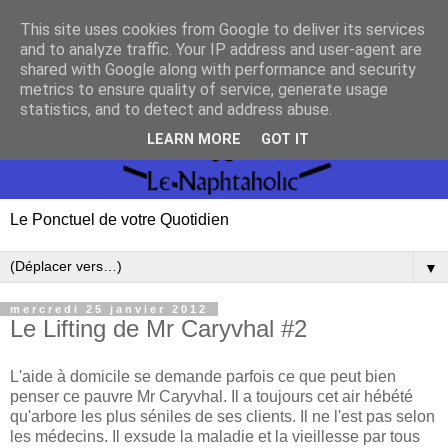
This site uses cookies from Google to deliver its services
and to analyze traffic. Your IP address and user-agent are
shared with Google along with performance and security
metrics to ensure quality of service, generate usage
statistics, and to detect and address abuse.
LEARN MORE
GOT IT
Le Ponctuel de votre Quotidien
▼
mercredi 25 janvier 2012
Le Lifting de Mr Caryvhal #2
L'aide à domicile se demande parfois ce que peut bien
penser ce pauvre Mr Caryvhal. Il a toujours cet air hébété
qu'arbore les plus séniles de ses clients. Il ne l'est pas selon
les médecins. Il exsude la maladie et la vieillesse par tous