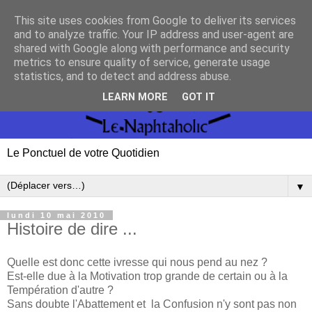
This site uses cookies from Google to deliver its services
and to analyze traffic. Your IP address and user-agent are
shared with Google along with performance and security
metrics to ensure quality of service, generate usage
statistics, and to detect and address abuse.
LEARN MORE
GOT IT
Le Ponctuel de votre Quotidien
▼
lundi 10 mai 2010
Histoire de dire ...
Quelle est donc cette ivresse qui nous pend au nez ?
Est-elle due à la Motivation trop grande de certain ou à la
Températion d'autre ?
Sans doubte l'Abattement et la Confusion n'y sont pas non