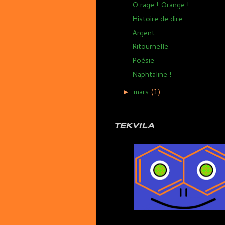
O rage ! Orange !
Histoire de dire ...
Argent
Ritournelle
Poésie
Naphtaline !
mars
(1)
►
TEKVILA