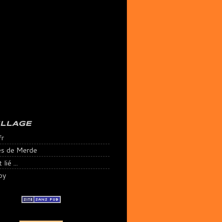
ILLAGE
fr
es de Merde
lié ...
py