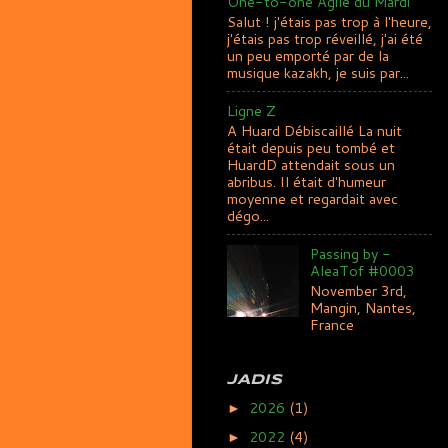
One-to-one Agile du Mardi
Salut ! j'étais pas trop à l'heure,
j'étais pas trop réveillé, j'ai été
un peu emporté par de la
musique kazakh, je suis par...
Ligne Z
A Huard Débiscaillé La nuit
était depuis peu tombé et
HuardD attendait sous un
abribus. Il était d'humeur
moyenne et regardait avec
dégo...
Passing by -
AleaTof #0003
November 3rd,
Mangin, Nantes,
France
JADIS
2026
(1)
►
2022
(4)
►