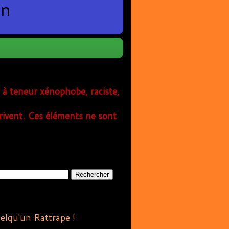
en
s à teneur xénophobe, raciste,
rivent. Ces éléments ne sont
quelqu'un Rattrape !