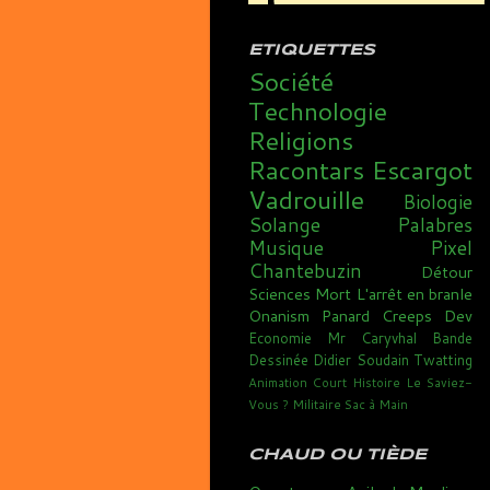
ETIQUETTES
Société
Technologie
Religions
Racontars
Escargot
Vadrouille
Biologie
Solange
Palabres
Musique
Pixel
Chantebuzin
Détour
Sciences
Mort
L'arrêt en branle
Onanism
Panard
Creeps
Dev
Economie
Mr Caryvhal
Bande
Dessinée
Didier Soudain
Twatting
Animation
Court
Histoire
Le Saviez-
Vous ?
Militaire
Sac à Main
CHAUD OU TIÈDE