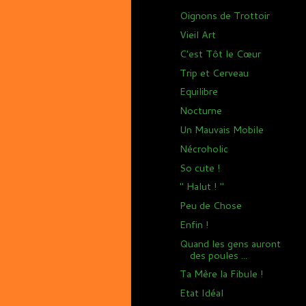
Oignons de Trottoir
Vieil Art
C'est Tôt le Cœur
Trip et Cerveau
Equilibre
Nocturne
Un Mauvais Mobile
Nécroholic
So cute !
" Halut ! "
Peu de Chose
Enfin !
Quand les gens auront
des poules ...
Ta Mère la Fibule !
Etat Idéal