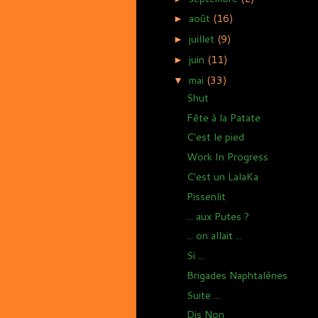
août
(16)
►
juillet
(9)
►
juin
(11)
►
mai
(33)
▼
Shut
Fête à la Patate
C'est le pied
Work In Progress
C'est un LalaKa
Pissenlit
... aux Putes ?
... on allait ...
Si ...
Brigades Naphtalènes
Suite ...
Dis Non