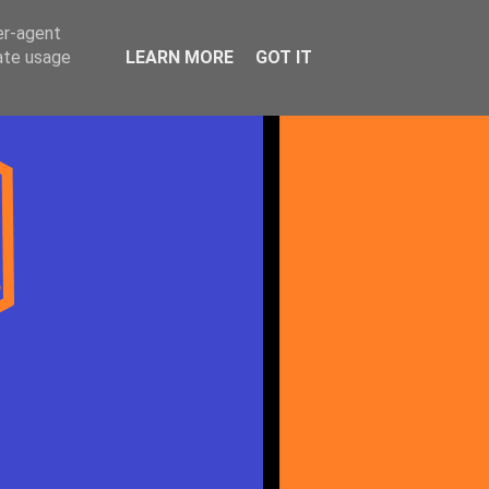
er-agent
rate usage
LEARN MORE
GOT IT