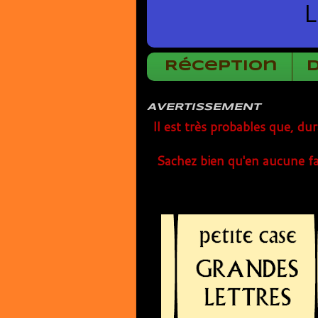
L
Réception
AVERTISSEMENT
Il est très probables que, du
Sachez bien qu'en aucune fa