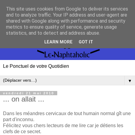
This site uses cookies from Google to deliver its services
and to analyze traffic. Your IP address and user-agent are
shared with Google along with performance and security
metrics to ensure quality of service, generate usage
statistics, and to detect and address abuse.
LEARN MORE
GOT IT
Le Ponctuel de votre Quotidien
▼
vendredi 21 mai 2010
... on allait ...
Dans les méandres cervicaux de tout humain normal gît une
part d'inconnu.
Félicitez vous chers lecteurs de me lire car je détiens les
clefs de ce secret.