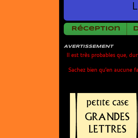
L
Réception
AVERTISSEMENT
Il est très probables que, du
Sachez bien qu'en aucune fa