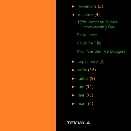
novembre
(3)
►
octobre
(4)
▼
15th October, Global
Handwashing Day
Papy-vore
Coup de Flip
Mon Vendeur de Bougies
septembre
(2)
►
août
(16)
►
juillet
(9)
►
juin
(11)
►
mai
(33)
►
mars
(1)
►
TEKVILA