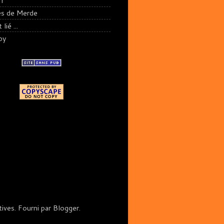
fr
es de Merde
lié ...
py
ives. Fourni par
Blogger
.