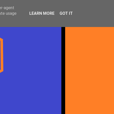
er-agent
rate usage
LEARN MORE
GOT IT