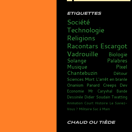
ETIQUETTES
Société
Technologie
Religions
Racontars
Escargot
Vadrouille
Biologie
Solange
Palabres
Musique
Pixel
Chantebuzin
Détour
Sciences
Mort
L'arrêt en branle
Onanism
Panard
Creeps
Dev
Economie
Mr Caryvhal
Bande
Dessinée
Didier Soudain
Twatting
Animation
Court
Histoire
Le Saviez-
Vous ?
Militaire
Sac à Main
CHAUD OU TIÈDE