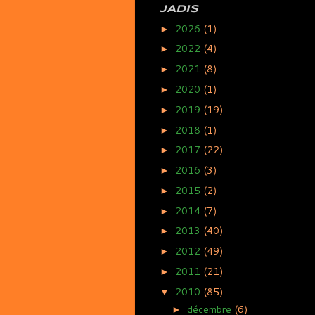
JADIS
2026
(1)
►
2022
(4)
►
2021
(8)
►
2020
(1)
►
2019
(19)
►
2018
(1)
►
2017
(22)
►
2016
(3)
►
2015
(2)
►
2014
(7)
►
2013
(40)
►
2012
(49)
►
2011
(21)
►
2010
(85)
▼
décembre
(6)
►