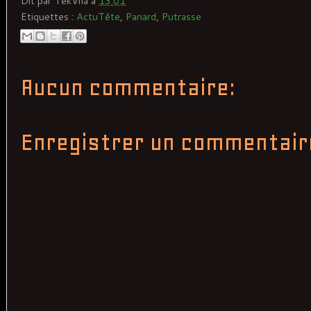
Dit par
TekVila
à
13:01
Etiquettes :
ActuTête
,
Panard
,
Putrasse
Aucun commentaire:
Enregistrer un commentair