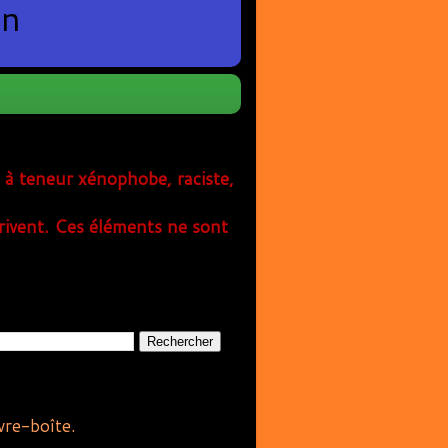
en
s à teneur xénophobe, raciste,
rivent. Ces éléments ne sont
vre-boîte.