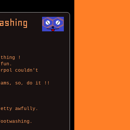
ashing
 thing !
 fun.
erpol couldn't
eams, so, do it !!
retty awfully.
Footwashing.