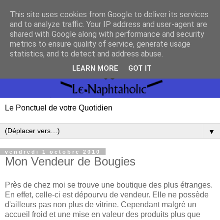
This site uses cookies from Google to deliver its services
and to analyze traffic. Your IP address and user-agent are
shared with Google along with performance and security
metrics to ensure quality of service, generate usage
statistics, and to detect and address abuse.
LEARN MORE
GOT IT
Le Ponctuel de votre Quotidien
▼
vendredi 1 octobre 2010
Mon Vendeur de Bougies
Près de chez moi se trouve une boutique des plus étranges.
En effet, celle-ci est dépourvu de vendeur. Elle ne possède
d'ailleurs pas non plus de vitrine. Cependant malgré un
accueil froid et une mise en valeur des produits plus que